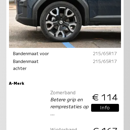
Bandenmaat voor
215/65R17
Bandenmaat
215/65R17
achter
A-Merk
Zomerband
€ 114
Betere grip en
remprestaties op
Info
...
Winterband