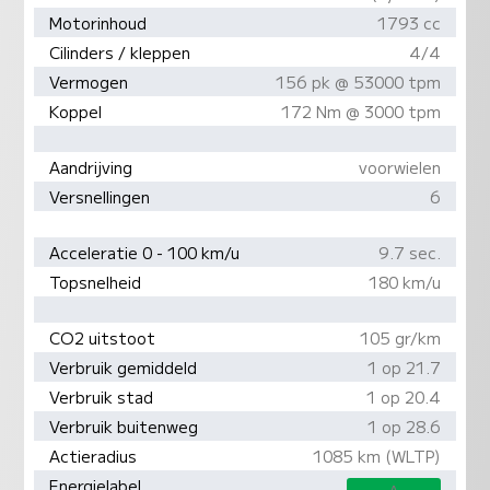
Motorinhoud
1793 cc
Cilinders / kleppen
4/4
Vermogen
156 pk @ 53000 tpm
Koppel
172 Nm @ 3000 tpm
Aandrijving
voorwielen
Versnellingen
6
Acceleratie 0 - 100 km/u
9.7 sec.
Topsnelheid
180 km/u
CO2 uitstoot
105 gr/km
Verbruik gemiddeld
1 op 21.7
Verbruik stad
1 op 20.4
Verbruik buitenweg
1 op 28.6
Actieradius
1085 km (WLTP)
Energielabel