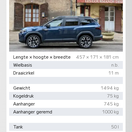
Lengte × hoogte × breedte
457 × 171 × 181 cm
Wielbasis
n.b.
Draaicirkel
11 m
Gewicht
1494 kg
Kogeldruk
75 kg
Aanhanger
745 kg
Aanhanger geremd
1000 kg
Tank
50 l