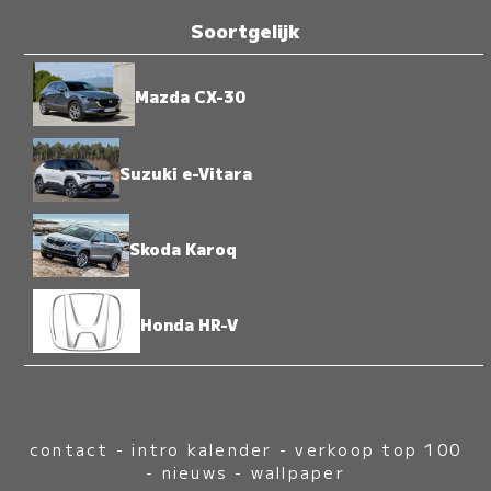
Soortgelijk
Mazda CX-30
Suzuki e-Vitara
Skoda Karoq
Honda HR-V
contact
-
intro kalender
-
verkoop top 100
-
nieuws
-
wallpaper