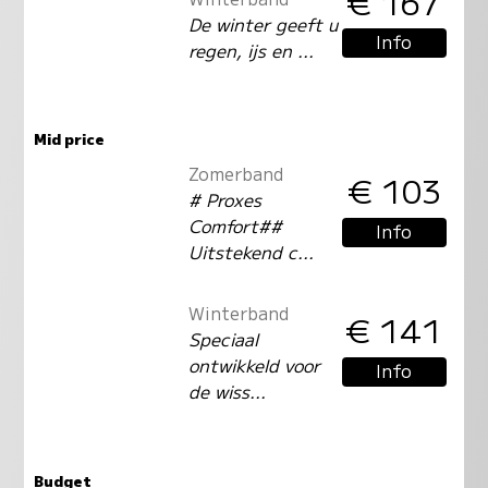
€ 167
De winter geeft u
Info
regen, ijs en ...
Mid price
Zomerband
€ 103
# Proxes
Comfort##
Info
Uitstekend c...
Winterband
€ 141
Speciaal
ontwikkeld voor
Info
de wiss...
Budget