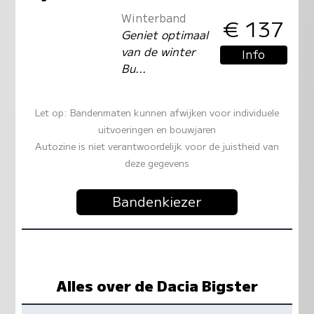
Winterband
€ 137
Geniet optimaal
van de winter
Info
Bu...
Let op: Bandenmaten kunnen afwijken voor individuele
uitvoeringen en bouwjaren
Autozine is niet verantwoordelijk voor de juistheid van
deze gegevens
Bandenkiezer
Alles over de Dacia Bigster