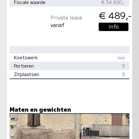
Fiscale waarde
€ 34.600,-
€ 489,-
Private lease
vanaf
Info
Koetswerk
suv
Portieren
5
Zitplaatsen
5
Maten en gewichten