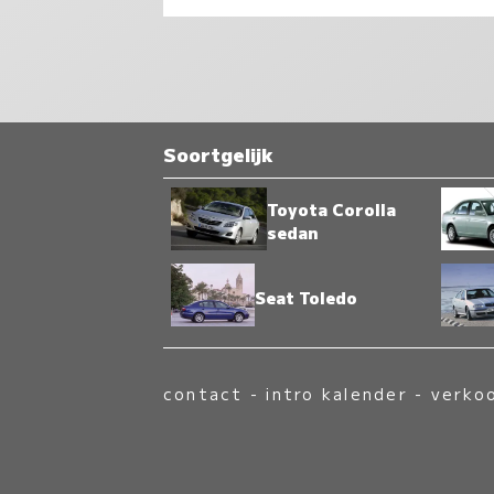
Soortgelijk
Toyota Corolla
sedan
Seat Toledo
contact
-
intro kalender
-
verko