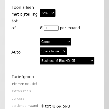
Toon alleen
met bijtelling
tot
of
€
per maand
Auto
Tariefgroep
Inkomen nclusief
extra's zoals
bonussen,
tot € 69.398
dertiende maand