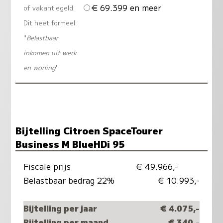
€ 69.399 en meer
of vakantiegeld.
Dit heet formeel:
"
Belastbaar
inkomen uit werk
en woning
"
Bijtelling Citroen SpaceTourer
Business M BlueHDi 95
Fiscale prijs
€ 49.966,-
Belastbaar bedrag 22%
€ 10.993,-
Bijtelling per jaar
€ 4.075,-
Bijtelling per maand
€ 340,-