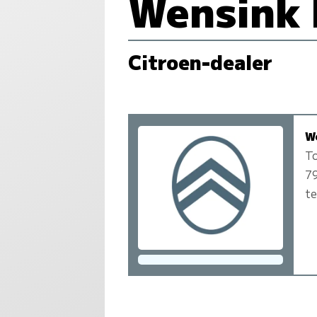
Wensink
Citroen-dealer
W
To
7
te