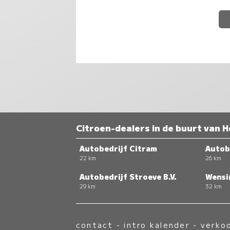
Citroen-dealers in de buurt van 
Autobedrijf Citram
Autob
22 km
26 km
Autobedrijf Stroeve B.V.
Wensi
29 km
32 km
contact
-
intro kalender
-
verko