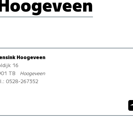
 Hoogeveen
ensink Hoogeveen
ldijk 16
901 TB
Hoogeveen
l.:
0528-267352