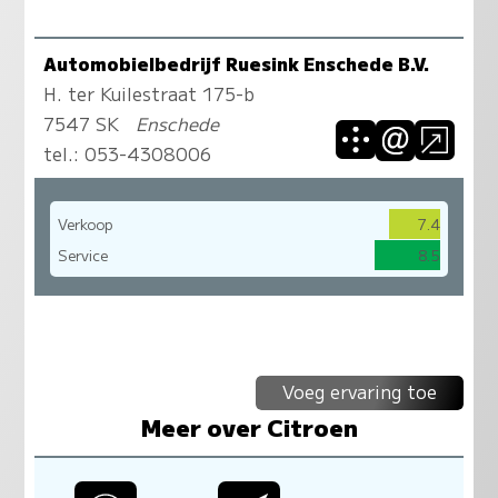
Automobielbedrijf Ruesink Enschede B.V.
H. ter Kuilestraat 175-b
7547 SK
Enschede
tel.:
053-4308006
Verkoop
7.4
Service
8.5
Voeg ervaring toe
Meer over Citroen