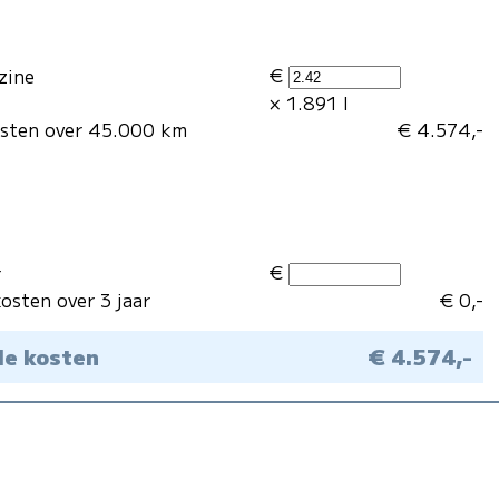
€
zine
× 1.891 l
osten over 45.000 km
€ 4.574,-
€
r
osten over 3 jaar
€ 0,-
le kosten
€ 4.574,-