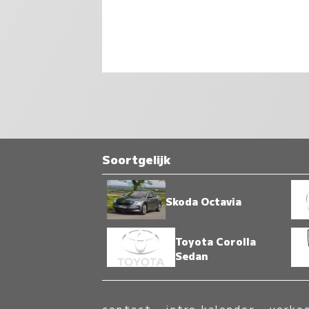
Soortgelijk
Skoda Octavia
Toyota Corolla
Sedan
contact
-
intro kalender
-
verko