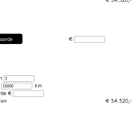
€
waarde
en
r
km
rde €
ten
€ 34.320,-