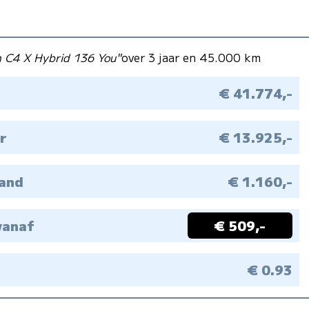
n C4 X Hybrid 136 You"
over 3 jaar en 45.000 km
€ 41.774,-
r
€ 13.925,-
aand
€ 1.160,-
vanaf
€ 509,-
M
€ 0.93