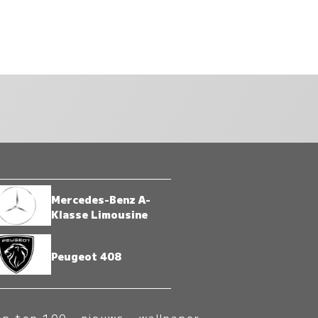
Mercedes-Benz A-
Klasse Limousine
Peugeot 408
op top 100
-
nieuws
-
wallpaper