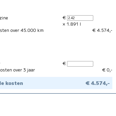
€
zine
× 1.891 l
osten over 45.000 km
€ 4.574,-
€
r
osten over 3 jaar
€ 0,-
le kosten
€ 4.574,-