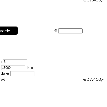
€
waarde
en
r
km
rde €
ten
€ 37.450,-