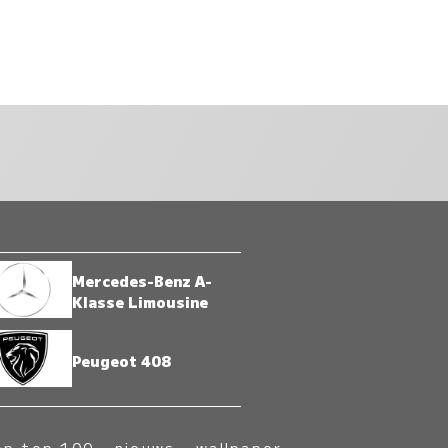
Mercedes-Benz A-
Klasse Limousine
Peugeot 408
op top 100
-
nieuws
-
wallpaper