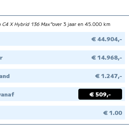
n C4 X Hybrid 136 Max"
over 3 jaar en 45.000 km
€ 44.904,-
r
€ 14.968,-
aand
€ 1.247,-
vanaf
€ 509,-
M
€ 1.00