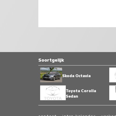
Soortgelijk
Skoda Octavia
Toyota Corolla
Sedan
contact
-
intro kalender
-
verko