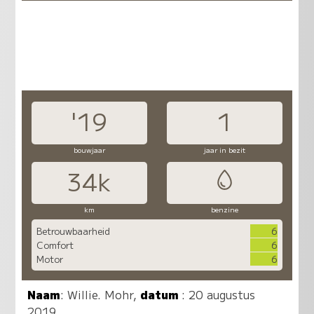
'19
1
bouwjaar
jaar in bezit
34k
km
benzine
Betrouwbaarheid
6
Comfort
6
Motor
6
Naam
:
Willie. Mohr
,
datum
: 20 augustus
2019