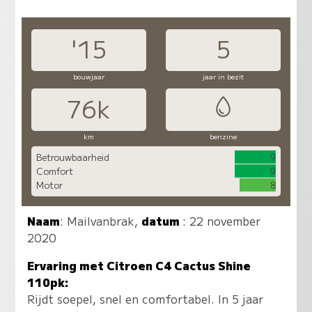
'15
5
bouwjaar
jaar in bezit
76k
km
benzine
Betrouwbaarheid
9
Comfort
9
Motor
8
Naam
:
Mailvanbrak
,
datum
: 22 november
2020
Ervaring met Citroen C4 Cactus Shine
110pk:
Rijdt soepel, snel en comfortabel. In 5 jaar