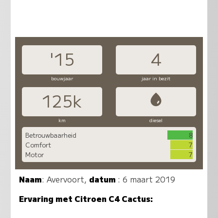
'15
4
bouwjaar
jaar in bezit
125k
km
diesel
Betrouwbaarheid
8
Comfort
7
Motor
7
Naam
:
Avervoort
,
datum
: 6 maart 2019
Ervaring met Citroen C4 Cactus: