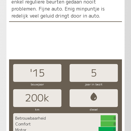
enkel reguliere beurten gedaan nooit
problemen. Fijne auto. Enig minpuntje is
redelijk veel geluid dringt door in auto.
'15
5
bouwjaar
jaar in bezit
200k
km
diesel
Betrouwbaarheid
8
Comfort
8
Motor
9