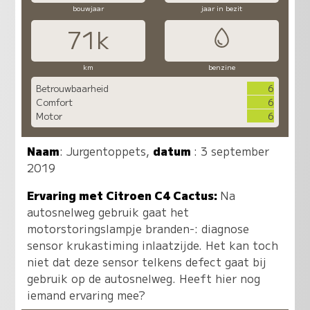
bouwjaar
jaar in bezit
71k
km
benzine
Betrouwbaarheid
6
Comfort
6
Motor
6
Naam
:
Jurgentoppets
,
datum
: 3 september
2019
Ervaring met Citroen C4 Cactus:
Na
autosnelweg gebruik gaat het
motorstoringslampje branden-: diagnose
sensor krukastiming inlaatzijde. Het kan toch
niet dat deze sensor telkens defect gaat bij
gebruik op de autosnelweg. Heeft hier nog
iemand ervaring mee?