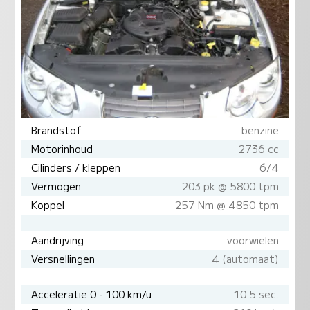
Brandstof
benzine
Motorinhoud
2736 cc
Cilinders / kleppen
6/4
Vermogen
203 pk @ 5800 tpm
Koppel
257 Nm @ 4850 tpm
Aandrijving
voorwielen
Versnellingen
4 (automaat)
Acceleratie 0 - 100 km/u
10.5 sec.