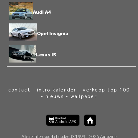
Audi A4
Opel Insignia
Lexus IS
contact
-
intro kalender
-
verkoop top 100
-
nieuws
-
wallpaper
Alle rechten voorbehouden © 1999 - 2026 Autozine