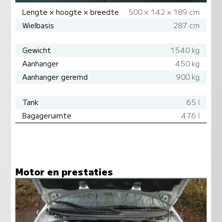
Lengte × hoogte × breedte
500 × 142 × 189 cm
Wielbasis
287 cm
Gewicht
1540 kg
Aanhanger
450 kg
Aanhanger geremd
900 kg
Tank
65 l
Bagageruimte
476 l
Motor en prestaties