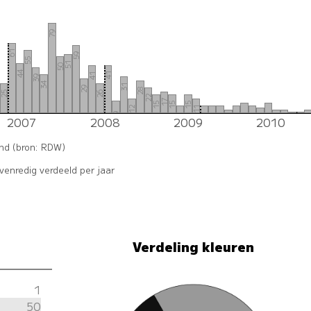
79
61
59
55
2
51
50
44
41
41
39
34
31
29
28
25
26
22
17
15
15
15
12
11
9
7
8
2007
2008
2009
2010
5
5
6
6
6
5
3
2
1
1
0
0
and (bron: RDW)
enredig verdeeld per jaar
Verdeling kleuren
1
50