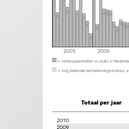
108
85
82
80
77
78
73
72
58
56
54
54
5
48
44
28
2005
2006
= verkoopaantallen in stuks in Nederl
= nog bekende kentekenregistraties, ev
Totaal per jaar
2010
2009