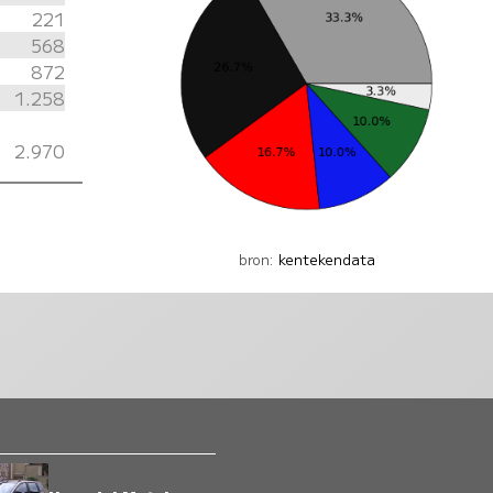
221
568
872
1.258
2.970
bron:
kentekendata