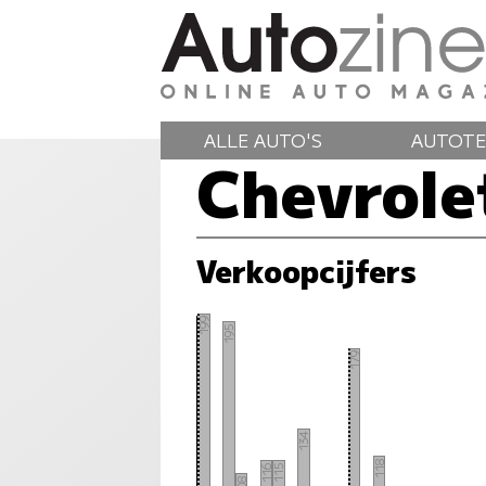
ALLE AUTO'S
AUTOTE
Chevrole
Verkoopcijfers
199
195
179
134
118
116
115