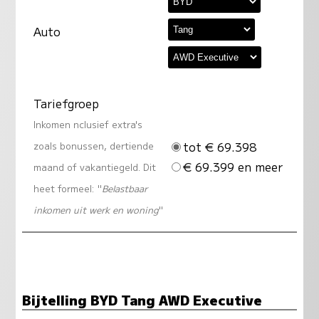
Auto
Tariefgroep
Inkomen nclusief extra's
tot € 69.398
zoals bonussen, dertiende
€ 69.399 en meer
maand of vakantiegeld. Dit
heet formeel: "
Belastbaar
inkomen uit werk en woning
"
Bijtelling BYD Tang AWD Executive