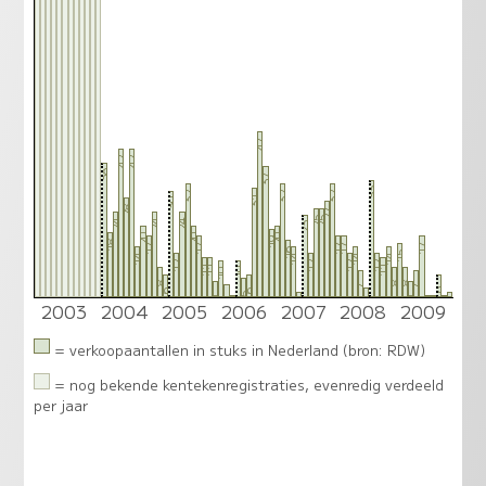
47
42
42
38
37
33
32
32
32
31
30
28
27
25
25
24
24
24
23
20
20
20
19
18
17
17
17
17
17
16
15
14
14
14
14
12
12
12
12
11
11
11
10
10
8
8
8
7
7
6
6
6
5
4
4
3
2003
2004
2005
2006
2007
2008
2009
2
1
1
0
0
0
0
= verkoopaantallen in stuks in Nederland (bron: RDW)
= nog bekende kentekenregistraties, evenredig verdeeld
per jaar