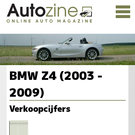
BMW Z4 (2003 -
2009)
Verkoopcijfers
99
99
99
99
99
99
99
99
99
99
99
99