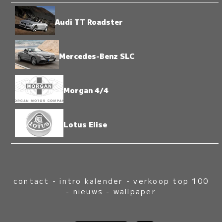
Audi TT Roadster
Mercedes-Benz SLC
Morgan 4/4
Lotus Elise
contact
-
intro kalender
-
verkoop top 100
-
nieuws
-
wallpaper