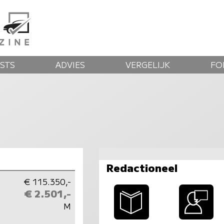
STS
ADVIES
VERGELIJK
FO
Redactioneel
€ 115.350,-
€ 2.501,-
M