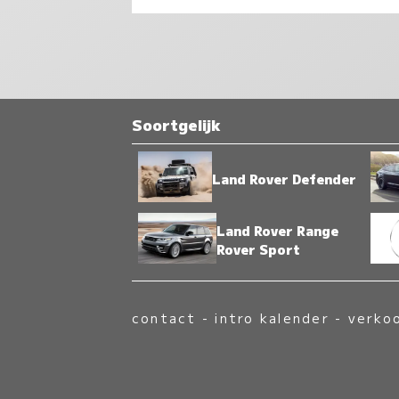
Soortgelijk
Land Rover Defender
Land Rover Range
Rover Sport
contact
-
intro kalender
-
verko