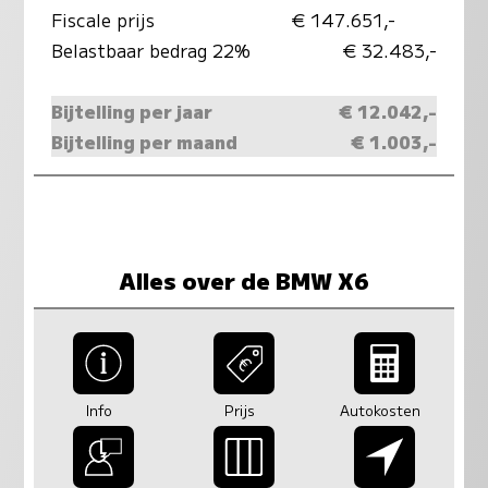
Fiscale prijs
€ 147.651,-
Belastbaar bedrag 22%
€ 32.483,-
Bijtelling per jaar
€ 12.042,-
Bijtelling per maand
€ 1.003,-
Alles over de BMW X6
Info
Prijs
Autokosten