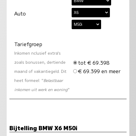
Auto
Tariefgroep
Inkomen nclusief extra's
tot € 69.398
zoals bonussen, dertiende
€ 69.399 en meer
maand of vakantiegeld. Dit
heet formeel: "
Belastbaar
inkomen uit werk en woning
"
Bijtelling BMW X6 M50i