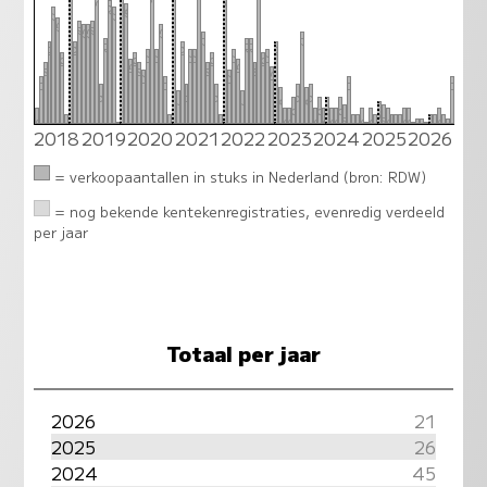
31
31
29
28
27
27
25
24
24
23
23
23
21
21
20
20
20
19
19
19
19
17
17
17
17
17
17
16
16
16
16
15
15
14
14
14
14
13
12
12
11
11
11
11
9
9
9
9
9
8
8
7
7
6
6
6
6
5
4
4
3
3
3
3
3
3
3
3
3
3
3
3
3
2018
2019
2020
2021
2022
2023
2024
2025
2026
2
2
2
2
2
2
2
2
2
2
2
2
1
1
1
0
0
0
0
= verkoopaantallen in stuks in Nederland (bron: RDW)
= nog bekende kentekenregistraties, evenredig verdeeld
per jaar
Totaal per jaar
2026
21
2025
26
2024
45