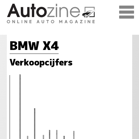
BMW X4
Verkoopcijfers
82
54
36
36
35
32