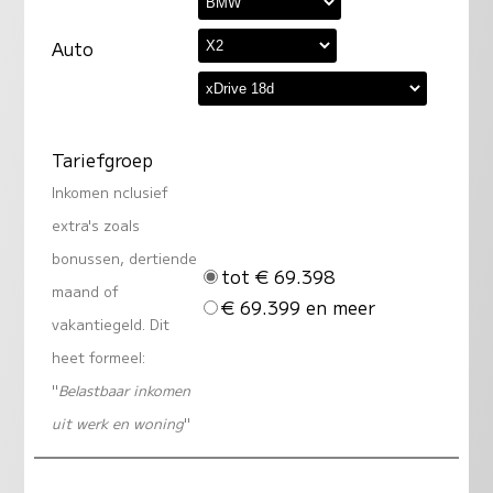
Auto
Tariefgroep
Inkomen nclusief
extra's zoals
bonussen, dertiende
tot € 69.398
maand of
€ 69.399 en meer
vakantiegeld. Dit
heet formeel:
"
Belastbaar inkomen
uit werk en woning
"