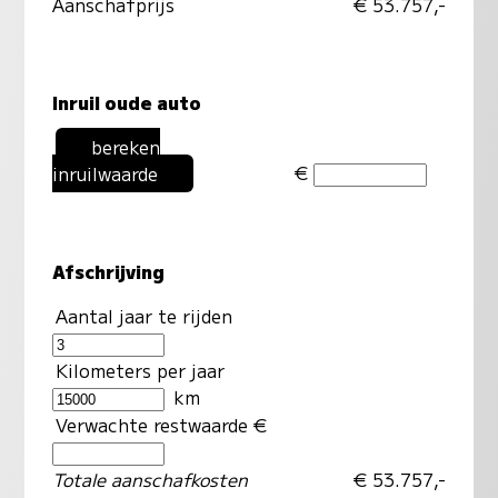
Aanschafprijs
€ 53.757,-
Inruil oude auto
bereken
€
inruilwaarde
Afschrijving
Aantal jaar te rijden
Kilometers per jaar
km
Verwachte restwaarde €
Totale aanschafkosten
€ 53.757,-