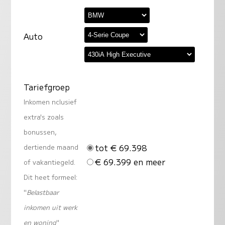
Auto
Tariefgroep
Inkomen nclusief
extra's zoals
bonussen,
tot € 69.398
dertiende maand
€ 69.399 en meer
of vakantiegeld.
Dit heet formeel:
"
Belastbaar
inkomen uit werk
en woning
"