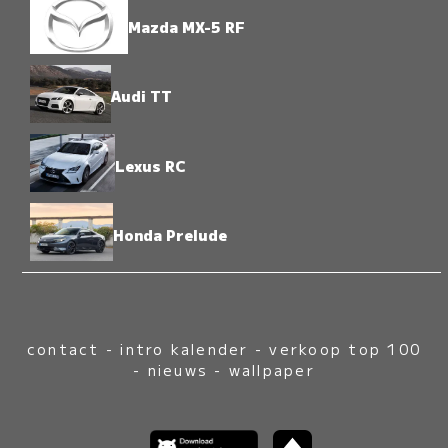
Mazda MX-5 RF
Audi TT
Lexus RC
Honda Prelude
contact
-
intro kalender
-
verkoop top 100
-
nieuws
-
wallpaper