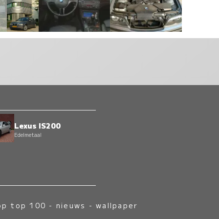
Lexus IS200
Edelmetaal
op top 100
-
nieuws
-
wallpaper