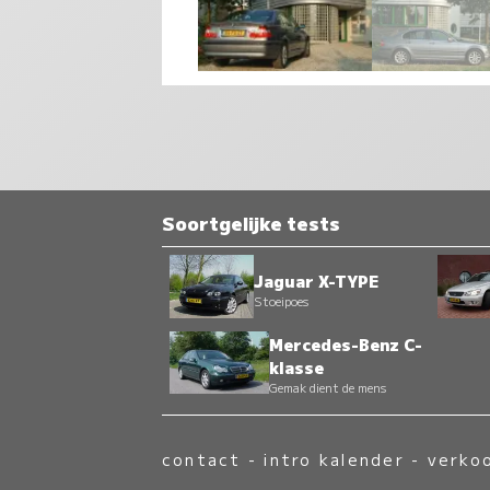
Soortgelijke tests
Jaguar X-TYPE
Stoeipoes
Mercedes-Benz C-
klasse
Gemak dient de mens
contact
-
intro kalender
-
verko