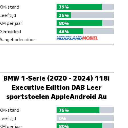
KM-stand
79%
Leeftijd
25%
KM per jaar
80%
Gemiddeld
46%
Aangeboden door
BMW 1-Serie (2020 - 2024) 118i
Executive Edition DAB Leer
sportstoelen AppleAndroid Au
KM-stand
75%
Leeftijd
0%
KM per jaar
80%