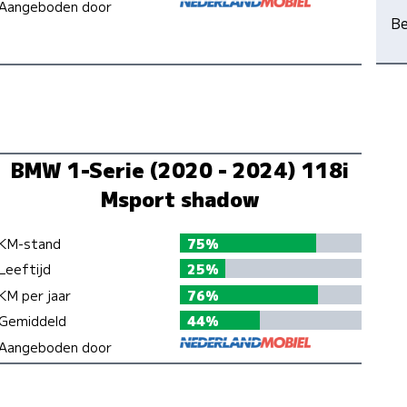
Aangeboden door
Be
BMW 1-Serie (2020 - 2024) 118i
Msport shadow
KM-stand
75%
Leeftijd
25%
KM per jaar
76%
Gemiddeld
44%
Aangeboden door