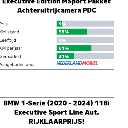
Executive Edition MSport Pakket
Achteruitrijcamera PDC
Prijs
9%
KM-stand
53%
Leeftijd
0%
KM per jaar
61%
Gemiddeld
31%
Aangeboden door
BMW 1-Serie (2020 - 2024) 118i
Executive Sport Line Aut.
RIJKLAARPRIJS!