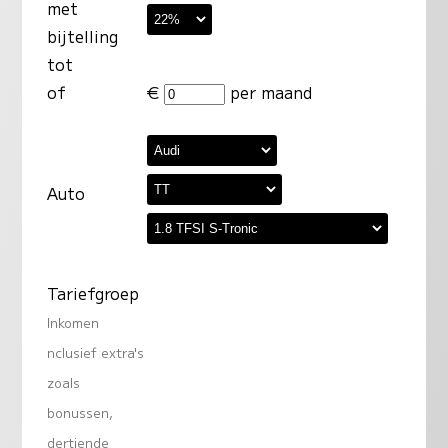
met
bijtelling
tot
of
€
per maand
Auto
Tariefgroep
Inkomen
nclusief extra's
zoals
bonussen,
dertiende