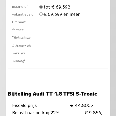
tot € 69.398
maand of
€ 69.399 en meer
vakantiegeld.
Dit heet
formeel:
"
Belastbaar
inkomen uit
werk en
woning
"
Bijtelling Audi TT 1.8 TFSI S-Tronic
Fiscale prijs
€ 44.800,-
Belastbaar bedrag 22%
€ 9.856,-