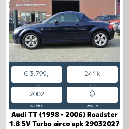
€ 3.799,-
241k
prijs
km
2002
bouwjaar
benzine
Audi TT (1998 - 2006) Roadster
1.8 5V Turbo airco apk 29032027