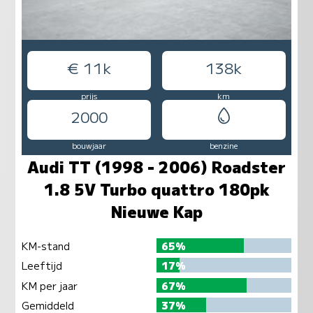
€ 11k
138k
prijs
km
2000
bouwjaar
benzine
Audi TT (1998 - 2006) Roadster
1.8 5V Turbo quattro 180pk
Nieuwe Kap
KM-stand
65%
Leeftijd
17%
KM per jaar
67%
Gemiddeld
37%