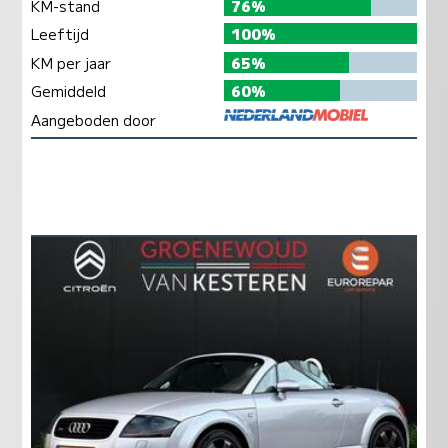
KM-stand
76%
Leeftijd
100%
KM per jaar
65%
Gemiddeld
60%
Aangeboden door