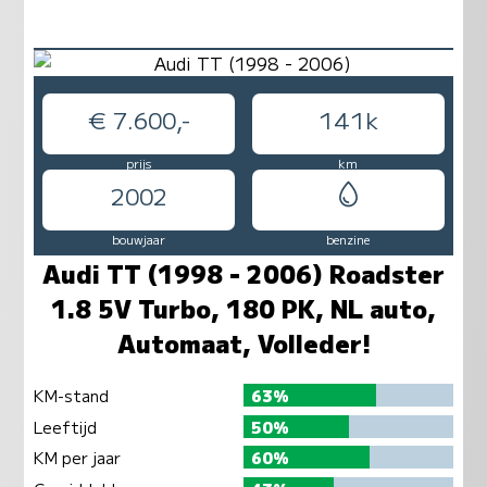
€ 7.600,-
141k
prijs
km
2002
bouwjaar
benzine
Audi TT (1998 - 2006) Roadster
1.8 5V Turbo, 180 PK, NL auto,
Automaat, Volleder!
KM-stand
63%
Leeftijd
50%
KM per jaar
60%