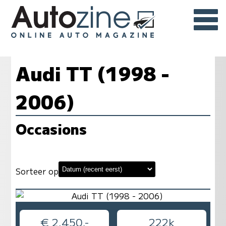
Audi TT (1998 -
2006)
Occasions
Sorteer op
€ 2.450,-
222k