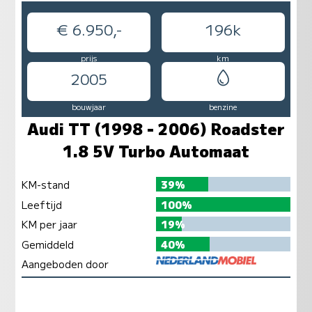
€ 6.950,-
196k
prijs
km
2005
bouwjaar
benzine
Audi TT (1998 - 2006) Roadster
1.8 5V Turbo Automaat
KM-stand
39%
Leeftijd
100%
KM per jaar
19%
Gemiddeld
40%
Aangeboden door