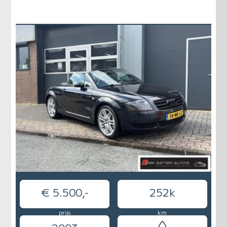
€ 5.500,-
252k
prijs
km