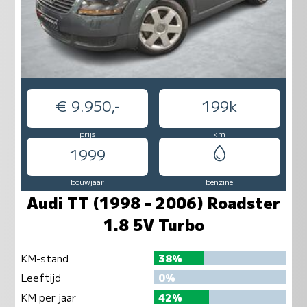
€ 9.950,-
199k
prijs
km
1999
bouwjaar
benzine
Audi TT (1998 - 2006) Roadster
1.8 5V Turbo
KM-stand
38%
Leeftijd
0%
KM per jaar
42%