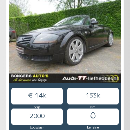
€ 14k
133k
prijs
km
2000
bouwjaar
benzine