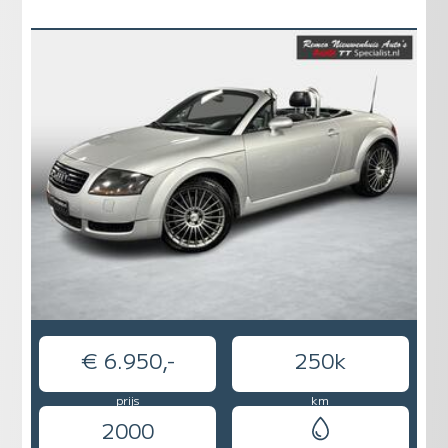
€ 6.950,-
250k
prijs
km
2000