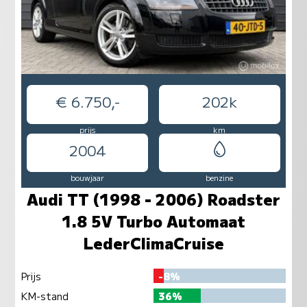
€ 6.750,-
202k
prijs
km
2004
bouwjaar
benzine
Audi TT (1998 - 2006) Roadster
1.8 5V Turbo Automaat
LederClimaCruise
Prijs
-8%
KM-stand
36%