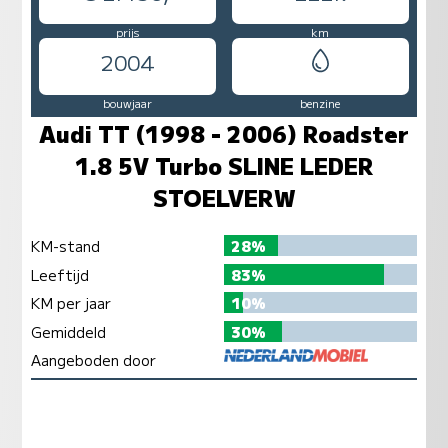
prijs
km
2004
bouwjaar
benzine
Audi TT (1998 - 2006) Roadster
1.8 5V Turbo SLINE LEDER
STOELVERW
KM-stand
28%
Leeftijd
83%
KM per jaar
10%
Gemiddeld
30%
Aangeboden door