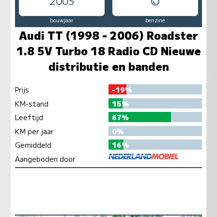
2003
bouwjaar
benzine
Audi TT (1998 - 2006) Roadster
1.8 5V Turbo 18 Radio CD Nieuwe
distributie en banden
Prijs
-19%
KM-stand
15%
Leeftijd
67%
KM per jaar
0%
Gemiddeld
16%
Aangeboden door