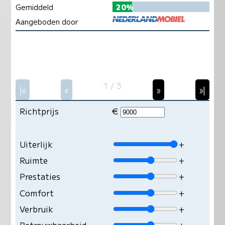
Gemiddeld
20%
Aangeboden door
1 / 3
|«
«
»
»|
Richtprijs
€
Uiterlijk
+
Ruimte
+
Prestaties
+
Comfort
+
Verbruik
+