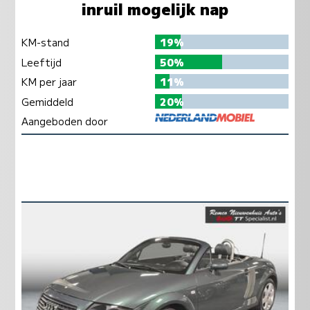
inruil mogelijk nap
KM-stand
19%
Leeftijd
50%
KM per jaar
11%
Gemiddeld
20%
Aangeboden door