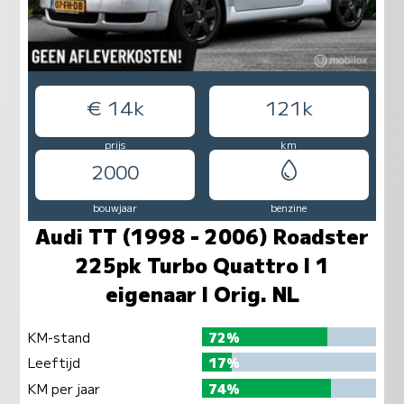
€ 14k
121k
prijs
km
2000
bouwjaar
benzine
Audi TT (1998 - 2006) Roadster
225pk Turbo Quattro I 1
eigenaar I Orig. NL
KM-stand
72%
Leeftijd
17%
KM per jaar
74%