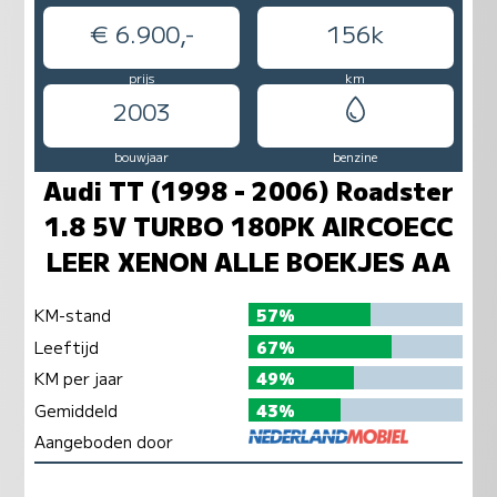
€ 6.900,-
156k
prijs
km
2003
bouwjaar
benzine
Audi TT (1998 - 2006) Roadster
1.8 5V TURBO 180PK AIRCOECC
LEER XENON ALLE BOEKJES AA
KM-stand
57%
Leeftijd
67%
KM per jaar
49%
Gemiddeld
43%
Aangeboden door