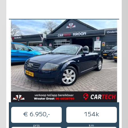
€ 6.950,-
154k
prijs
km