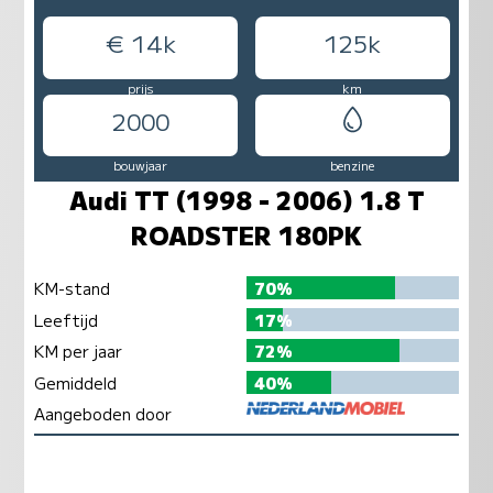
€ 14k
125k
prijs
km
2000
bouwjaar
benzine
Audi TT (1998 - 2006) 1.8 T
ROADSTER 180PK
KM-stand
70%
Leeftijd
17%
KM per jaar
72%
Gemiddeld
40%
Aangeboden door