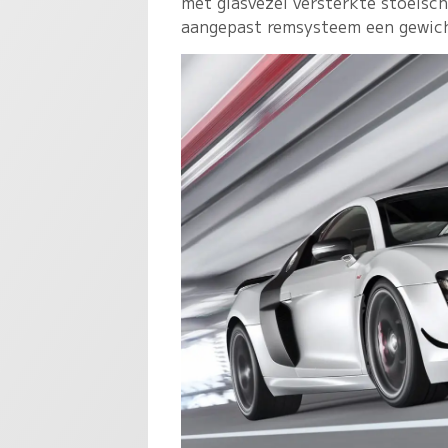
met glasvezel versterkte stoelsc
aangepast remsysteem een gewich