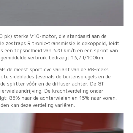
0 pk) sterke V10-motor, die standaard aan de
e zestraps R tronic-transmissie is gekoppeld, leidt
als een topsnelheid van 320 km/h en een sprint van
 gemiddelde verbruik bedraagt 13,7 l/100km.
als de meest sportieve variant van de R8-reeks.
ote sideblades (evenals de buitenspiegels en de
de splitter vóór en de diffuser achter. De GT
ierwielaandrijving. De krachtverdeling onder
lgt: 85% naar de achterwielen en 15% naar voren.
den kan deze verdeling variëren.