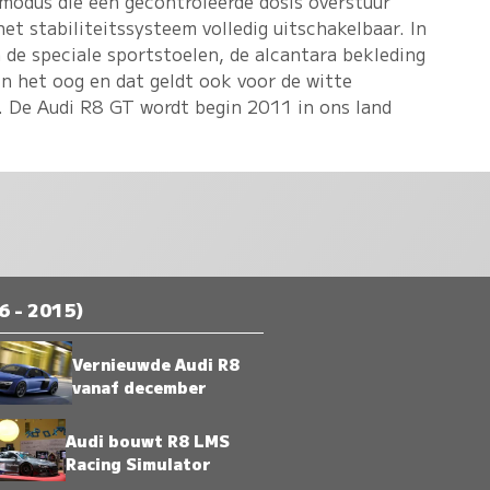
modus die een gecontroleerde dosis overstuur
 het stabiliteitssysteem volledig uitschakelbaar. In
 de speciale sportstoelen, de alcantara bekleding
 in het oog en dat geldt ook voor de witte
. De Audi R8 GT wordt begin 2011 in ons land
6 - 2015)
Vernieuwde Audi R8
vanaf december
Audi bouwt R8 LMS
Racing Simulator