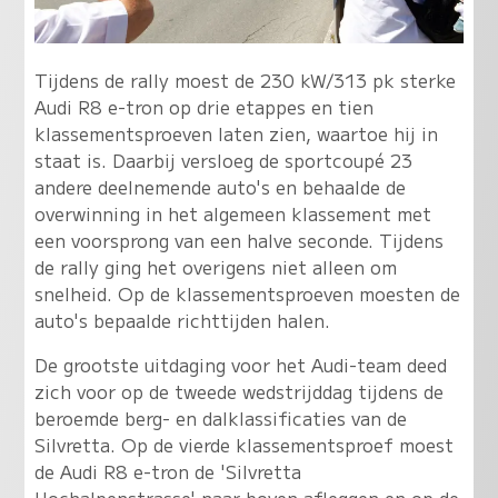
Tijdens de rally moest de 230 kW/313 pk sterke
Audi R8 e-tron op drie etappes en tien
klassementsproeven laten zien, waartoe hij in
staat is. Daarbij versloeg de sportcoupé 23
andere deelnemende auto's en behaalde de
overwinning in het algemeen klassement met
een voorsprong van een halve seconde. Tijdens
de rally ging het overigens niet alleen om
snelheid. Op de klassementsproeven moesten de
auto's bepaalde richttijden halen.
De grootste uitdaging voor het Audi-team deed
zich voor op de tweede wedstrijddag tijdens de
beroemde berg- en dalklassificaties van de
Silvretta. Op de vierde klassementsproef moest
de Audi R8 e-tron de 'Silvretta
Hochalpenstrasse' naar boven afleggen en op de