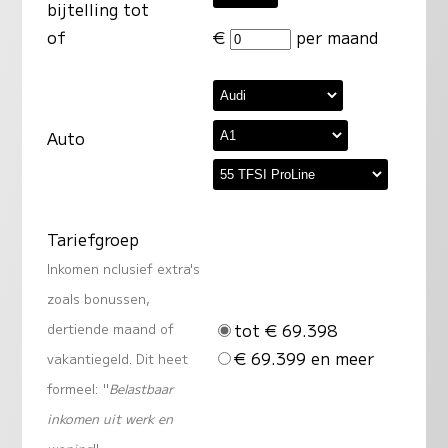
bijtelling tot
of
€
per maand
Auto
Tariefgroep
Inkomen nclusief extra's
zoals bonussen,
tot € 69.398
dertiende maand of
€ 69.399 en meer
vakantiegeld. Dit heet
formeel: "
Belastbaar
inkomen uit werk en