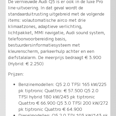
De vernieuwde Audi Q5 is er ook in de luxe Pro
line-uitvoering. In dat geval wordt de
standaarduitrusting uitgebreid met de volgende
items: volautomatische airco met drie
klimaatzones, adaptieve verlichting,
lichtpakket, MMI navigatie, Audi sound system,
telefoonvoorbereiding basis,
bestuurdersinformatiesysteem met
kleurenscherm, parkeerhulp achter en een
diefstalalarm. De meerprijs bedraagt € 3.900
(Hybrid: € 2.250)
Prijzen:
Benzinemodellen: Q5 2.0 TFSI 165 kW/225
pk tiptronic Quattro: € 57.500 Q5 2.0
TFSI hybrid 180 kW/245 pk tiptronic
Quattro € 66.900 Q5 3.0 TFSI 200 kW/272
pk tiptronic Quattro € 64.900
Dieselmodellen: Q5 2.0 TDI 103 kW/143 pk