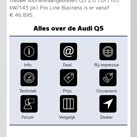
nieuwe voorwielaangedreven Q5 2.0 TDI (105
kW/143 pk) Pro Line Business is er vanaf
€ 46.895.
Alles over de Audi Q5
Info
Deel
Rij-impressie
Techniek
Prijs
Occasions
Forum
Vergelijk
Dealer