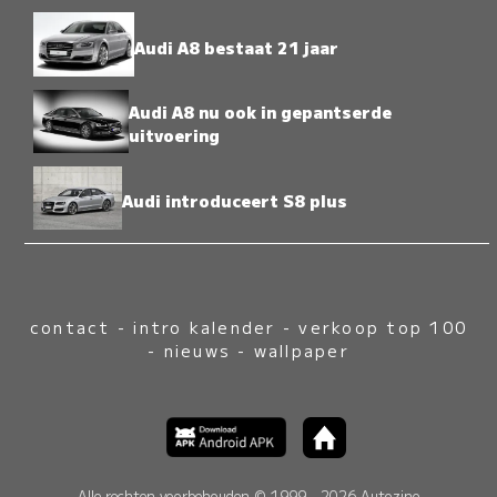
Audi A8 bestaat 21 jaar
Audi A8 nu ook in gepantserde
uitvoering
Audi introduceert S8 plus
contact
-
intro kalender
-
verkoop top 100
-
nieuws
-
wallpaper
Alle rechten voorbehouden © 1999 - 2026 Autozine