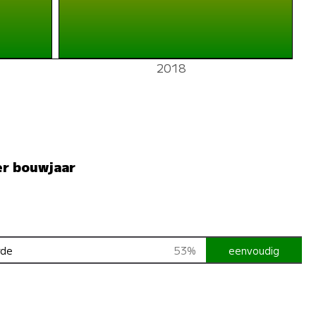
2018
er bouwjaar
rde
53%
eenvoudig