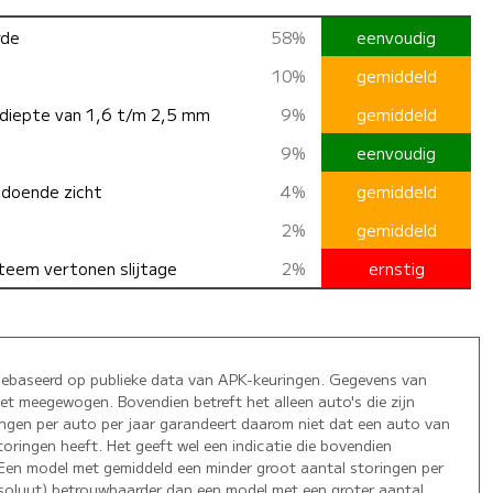
rde
58%
eenvoudig
10%
gemiddeld
ldiepte van 1,6 t/m 2,5 mm
9%
gemiddeld
9%
eenvoudig
ldoende zicht
4%
gemiddeld
2%
gemiddeld
teem vertonen slijtage
2%
ernstig
gebaseerd op publieke data van APK-keuringen. Gegevens van
niet meegewogen. Bovendien betreft het alleen auto's die zijn
ngen per auto per jaar garandeert daarom niet dat een auto van
ringen heeft. Het geeft wel een indicatie die bovendien
. Een model met gemiddeld een minder groot aantal storingen per
absoluut) betrouwbaarder dan een model met een groter aantal