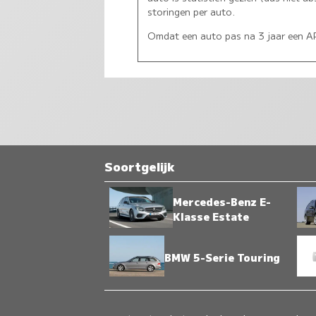
storingen per auto.
Omdat een auto pas na 3 jaar een APK
Soortgelijk
Mercedes-Benz E-
Klasse Estate
BMW 5-Serie Touring