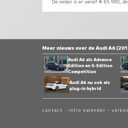
De sedan is er vanaf € 65.990, de
Meer nieuws over de Audi A6 (201
Audi A6 als Advance
Edition en S-Edition
Competition
Audi A6 nu ook als
plug-in hybrid
contact
-
intro kalender
-
verko