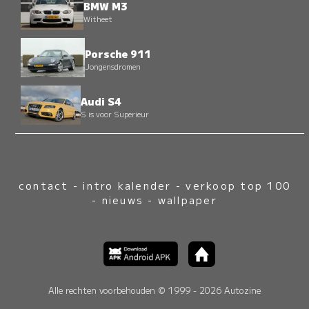
BMW M3
Witheet
Porsche 911
Jongensdromen
Audi S4
S is voor Superieur
contact
-
intro kalender
-
verkoop top 100
-
nieuws
-
wallpaper
Alle rechten voorbehouden © 1999 - 2026 Autozine