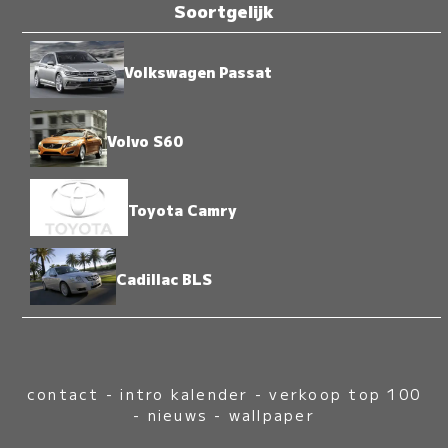
Soortgelijk
Volkswagen Passat
Volvo S60
Toyota Camry
Cadillac BLS
contact
-
intro kalender
-
verkoop top 100
-
nieuws
-
wallpaper