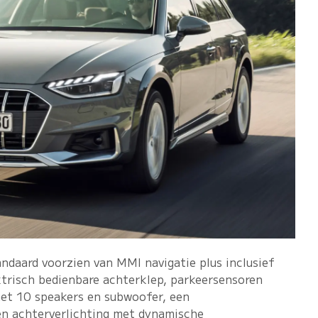
ndaard voorzien van MMI navigatie plus inclusief
ektrisch bedienbare achterklep, parkeersensoren
et 10 speakers en subwoofer, een
en achterverlichting met dynamische