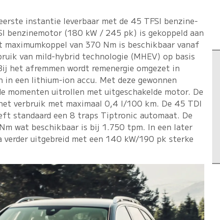
eerste instantie leverbaar met de 45 TFSI benzine-
SI benzinemotor (180 kW / 245 pk) is gekoppeld aan
et maximumkoppel van 370 Nm is beschikbaar vanaf
ruik van mild-hybrid technologie (MHEV) op basis
Bij het afremmen wordt remenergie omgezet in
en in een lithium-ion accu. Met deze gewonnen
de momenten uitrollen met uitgeschakelde motor. De
 het verbruik met maximaal 0,4 l/100 km. De 45 TDI
eft standaard een 8 traps Tiptronic automaat. De
Nm wat beschikbaar is bij 1.750 tpm. In een later
verder uitgebreid met een 140 kW/190 pk sterke