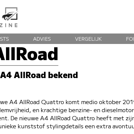
STS
ADVIES
VERGELIJK
FO
AllRoad
 A4 AllRoad bekend
uwe A4 AllRoad Quattro komt medio oktober 2019
demvrijheid, en krachtige benzine- en dieselmotor
ement. De nieuwe A4 AllRoad Quattro heeft met zi
unieke kunststof stylingdetails een extra avontuu