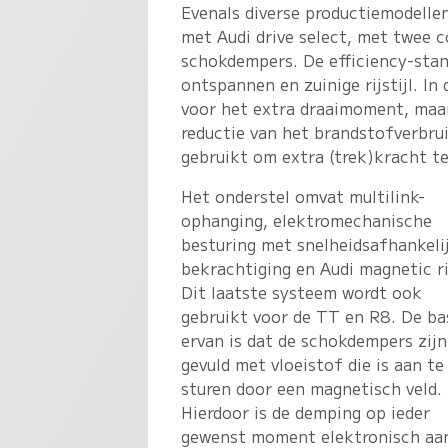
Evenals diverse productiemodellen
met Audi drive select, met twee c
schokdempers. De efficiency-stand
ontspannen en zuinige rijstijl. In
voor het extra draaimoment, maar
reductie van het brandstofverbru
gebruikt om extra (trek)kracht t
Het onderstel omvat multilink-
ophanging, elektromechanische
besturing met snelheidsafhankeli
bekrachtiging en Audi magnetic ri
Dit laatste systeem wordt ook
gebruikt voor de TT en R8. De ba
ervan is dat de schokdempers zijn
gevuld met vloeistof die is aan te
sturen door een magnetisch veld.
Hierdoor is de demping op ieder
gewenst moment elektronisch aa