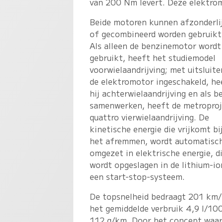
van 200 Nm levert. Deze elektrom
Beide motoren kunnen afzonderli
of gecombineerd worden gebruikt
Als alleen de benzinemotor wordt
gebruikt, heeft het studiemodel
voorwielaandrijving; met uitsluit
de elektromotor ingeschakeld, he
hij achterwielaandrijving en als b
samenwerken, heeft de metropro
quattro vierwielaandrijving. De
kinetische energie die vrijkomt bi
het afremmen, wordt automatisc
omgezet in elektrische energie, d
wordt opgeslagen in de lithium-io
een start-stop-systeem.
De topsnelheid bedraagt 201 km/
het gemiddelde verbruik 4,9 l/1
112 g/km. Door het concept waar