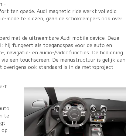
n -
ort ten goede. Audi magnetic ride werkt volledig
ic-mode te kiezen, gaan de schokdempers ook over
voerd met de uitneembare Audi mobile device. Deze
: hij fungeert als toegangspas voor de auto en
-, navigatie- en audio-/videofuncties. De bediening
 via een touchscreen. De menustructuur is gelijk aan
t overigens ook standaard is in de metroproject
ert
auto
n te
lgt
 op