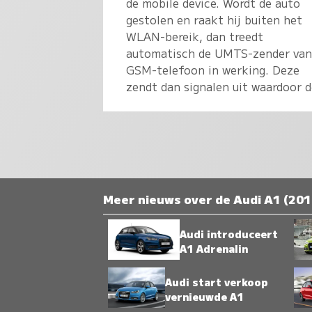
de mobile device. Wordt de auto
gestolen en raakt hij buiten het
WLAN-bereik, dan treedt
automatisch de UMTS-zender van
GSM-telefoon in werking. Deze
zendt dan signalen uit waardoor d
Meer nieuws over de Audi A1 (201
Audi introduceert
A1 Adrenalin
Audi start verkoop
vernieuwde A1