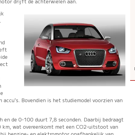
otor drijft de achterwielen aan.
jk
.
end
eft
eide
ject
j
h
ie
n accu's. Bovendien is het studiemodel voorzien van
h en de 0-100 duurt 7,8 seconden. Daarbij bedraagt
00 km, wat overeenkomt met een CO2-uitstoot van
bij benzine- en elektromotor onafhankelijk van