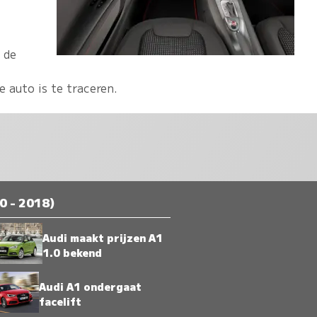
 de
e auto is te traceren.
0 - 2018)
Audi maakt prijzen A1
1.0 bekend
Audi A1 ondergaat
facelift