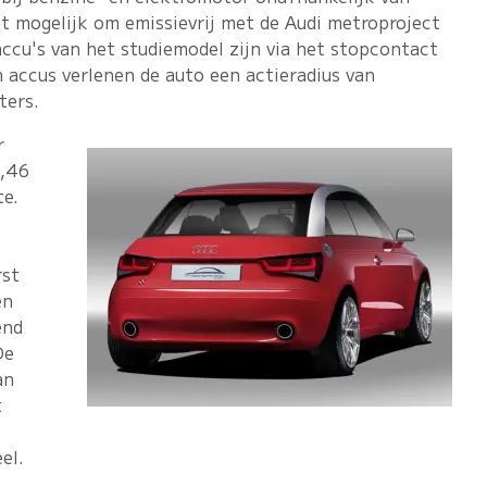
et mogelijk om emissievrij met de Audi metroproject
 accu's van het studiemodel zijn via het stopcontact
n accus verlenen de auto een actieradius van
ters.
r
2,46
te.
rst
en
end
De
an
t
el.