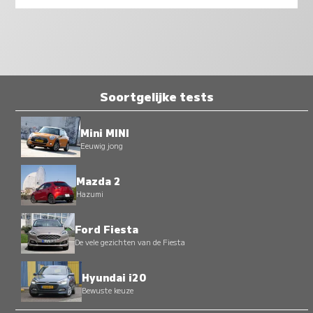
Soortgelijke tests
Mini MINI
Eeuwig jong
Mazda 2
Hazumi
Ford Fiesta
De vele gezichten van de Fiesta
Hyundai i20
Bewuste keuze