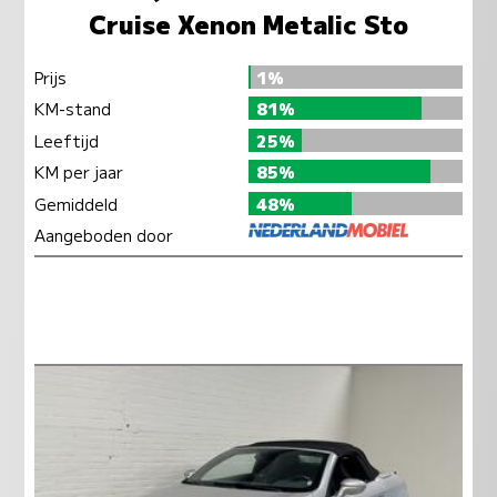
Cruise Xenon Metalic Sto
Prijs
1%
KM-stand
81%
Leeftijd
25%
KM per jaar
85%
Gemiddeld
48%
Aangeboden door