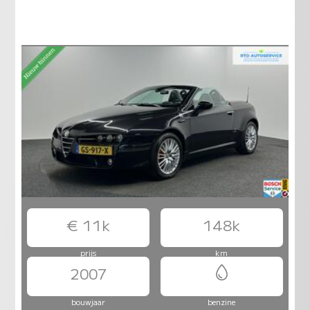
€ 11k
148k
prijs
km
2007
bouwjaar
benzine