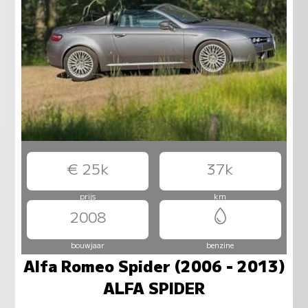
€ 25k
37k
prijs
km
2008
bouwjaar
benzine
Alfa Romeo Spider (2006 - 2013)
ALFA SPIDER