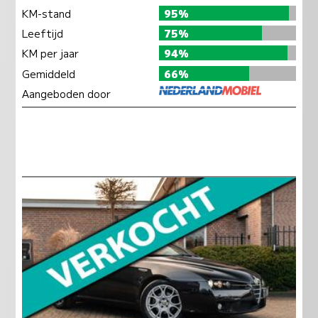
KM-stand
95%
Leeftijd
75%
KM per jaar
94%
Gemiddeld
66%
Aangeboden door