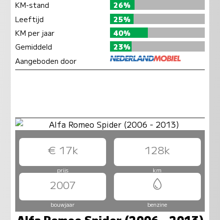
KM-stand
26%
Leeftijd
25%
KM per jaar
40%
Gemiddeld
23%
Aangeboden door
€ 17k
128k
prijs
km
2007
bouwjaar
benzine
Alfa Romeo Spider (2006 - 2013)