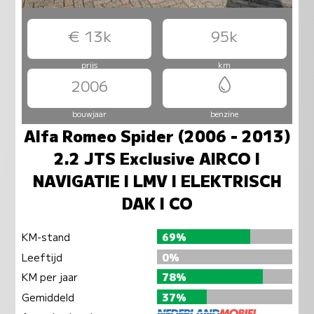
€ 13k
95k
prijs
km
2006
bouwjaar
benzine
Alfa Romeo Spider (2006 - 2013)
2.2 JTS Exclusive AIRCO I
NAVIGATIE I LMV I ELEKTRISCH
DAK I CO
KM-stand
69%
Leeftijd
0%
KM per jaar
78%
Gemiddeld
37%