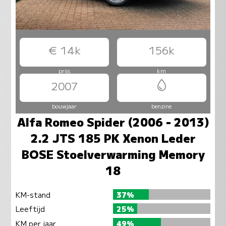
€ 14k
156k
prijs
km
2007
bouwjaar
benzine
Alfa Romeo Spider (2006 - 2013)
2.2 JTS 185 PK Xenon Leder
BOSE Stoelverwarming Memory
18
KM-stand
37%
Leeftijd
25%
KM per jaar
49%