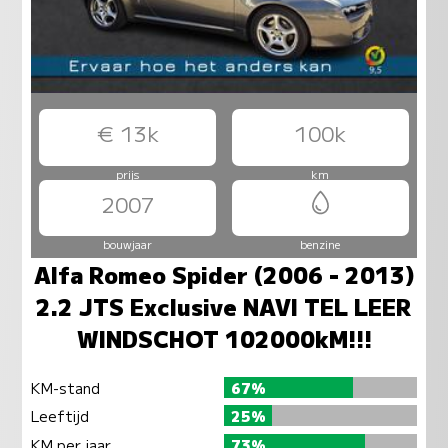
€ 13k
100k
prijs
km
2007
bouwjaar
benzine
Alfa Romeo Spider (2006 - 2013)
2.2 JTS Exclusive NAVI TEL LEER
WINDSCHOT 102000kM!!!
KM-stand
67%
Leeftijd
25%
KM per jaar
73%