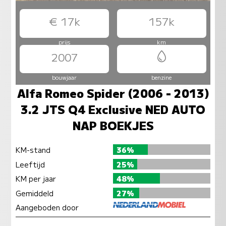
€ 17k
157k
prijs
km
2007
bouwjaar
benzine
Alfa Romeo Spider (2006 - 2013)
3.2 JTS Q4 Exclusive NED AUTO
NAP BOEKJES
KM-stand
36%
Leeftijd
25%
KM per jaar
48%
Gemiddeld
27%
Aangeboden door