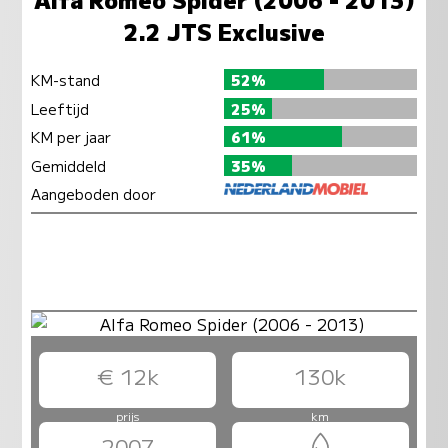
2.2 JTS Exclusive
KM-stand
52%
Leeftijd
25%
KM per jaar
61%
Gemiddeld
35%
Aangeboden door
€ 12k
130k
prijs
km
2007