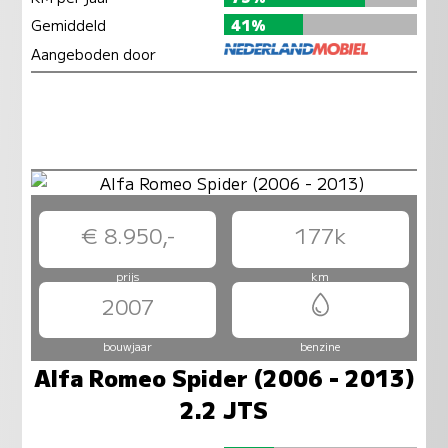
Gemiddeld
41%
Aangeboden door
€ 8.950,-
177k
prijs
km
2007
bouwjaar
benzine
Alfa Romeo Spider (2006 - 2013)
2.2 JTS