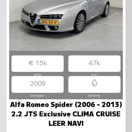
€ 15k
47k
prijs
km
2009
bouwjaar
benzine
Alfa Romeo Spider (2006 - 2013)
2.2 JTS Exclusive CLIMA CRUISE
LEER NAVI