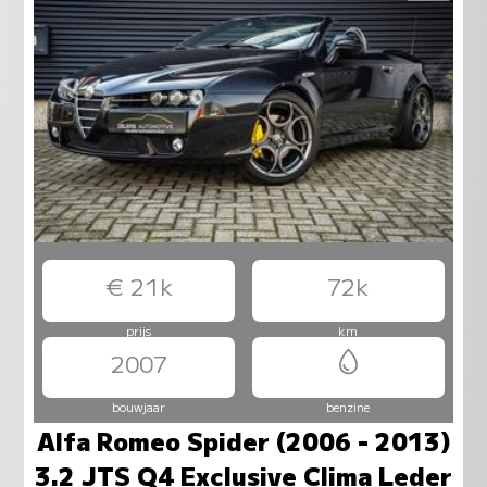
€ 21k
72k
prijs
km
2007
bouwjaar
benzine
Alfa Romeo Spider (2006 - 2013)
3.2 JTS Q4 Exclusive Clima Leder