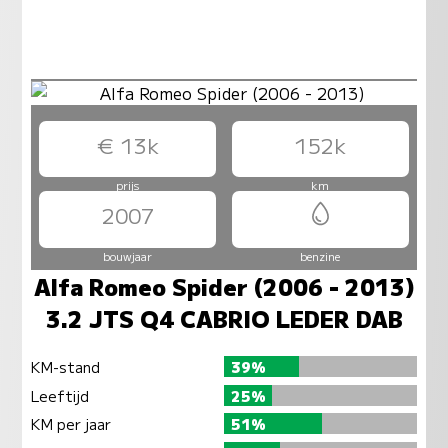
€ 13k
152k
prijs
km
2007
bouwjaar
benzine
Alfa Romeo Spider (2006 - 2013)
3.2 JTS Q4 CABRIO LEDER DAB
KM-stand
39%
Leeftijd
25%
KM per jaar
51%