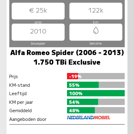
€ 25k
122k
prijs
km
2010
bouwjaar
benzine
Alfa Romeo Spider (2006 - 2013)
1.750 TBi Exclusive
Prijs
-19%
KM-stand
55%
Leeftijd
100%
KM per jaar
54%
Gemiddeld
48%
Aangeboden door