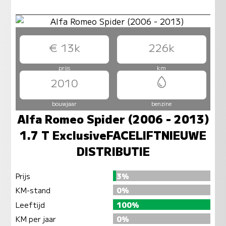
€ 13k
226k
prijs
km
2010
bouwjaar
benzine
Alfa Romeo Spider (2006 - 2013)
1.7 T ExclusiveFACELIFTNIEUWE
DISTRIBUTIE
Prijs
3%
KM-stand
0%
Leeftijd
100%
KM per jaar
0%