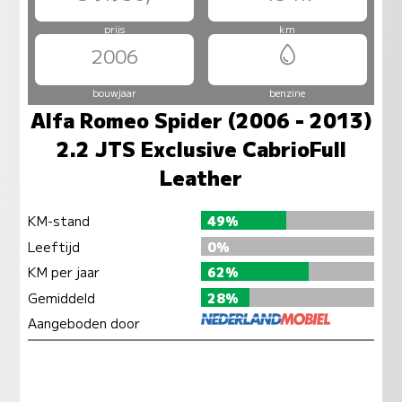
prijs
km
2006
bouwjaar
benzine
Alfa Romeo Spider (2006 - 2013)
2.2 JTS Exclusive CabrioFull
Leather
KM-stand
49%
Leeftijd
0%
KM per jaar
62%
Gemiddeld
28%
Aangeboden door