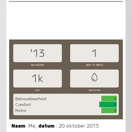
'13
1
bouwjaar
jaar in bezit
1k
km
benzine
Betrouwbaarheid
8
Comfort
9
Motor
8
Naam
:
Me
,
datum
: 20 oktober 2013