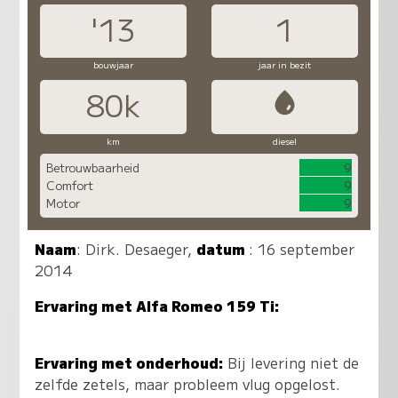
'13
1
bouwjaar
jaar in bezit
80k
km
diesel
Betrouwbaarheid
9
Comfort
9
Motor
9
Naam
:
Dirk. Desaeger
,
datum
: 16 september
2014
Ervaring met Alfa Romeo 159 Ti:
Ervaring met onderhoud:
Bij levering niet de
zelfde zetels, maar probleem vlug opgelost.