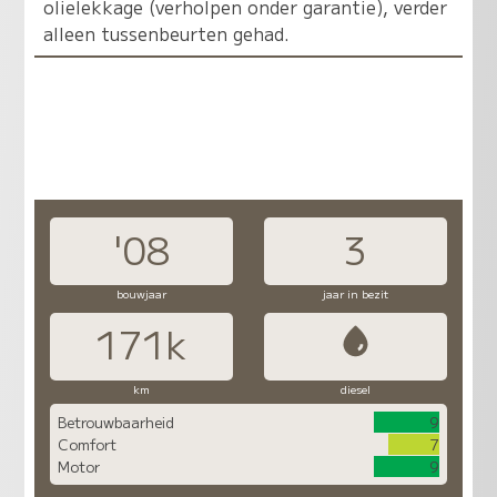
olielekkage (verholpen onder garantie), verder
alleen tussenbeurten gehad.
'08
3
bouwjaar
jaar in bezit
171k
km
diesel
Betrouwbaarheid
9
Comfort
7
Motor
9