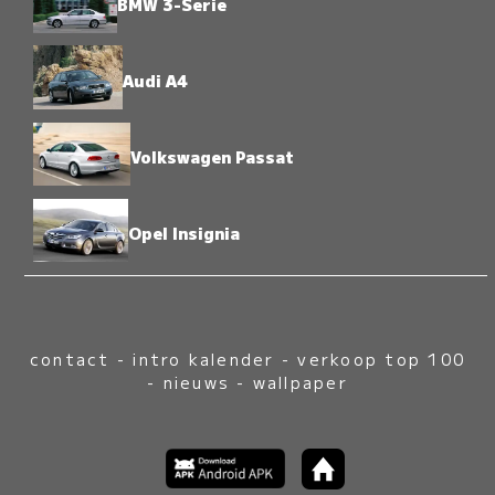
BMW 3-Serie
Audi A4
Volkswagen Passat
Opel Insignia
contact
-
intro kalender
-
verkoop top 100
-
nieuws
-
wallpaper