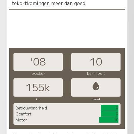
tekortkomingen meer dan goed.
'08
10
bouwjaar
jaar in bezit
155k
km
diesel
Betrouwbaarheid
9
Comfort
9
Motor
10