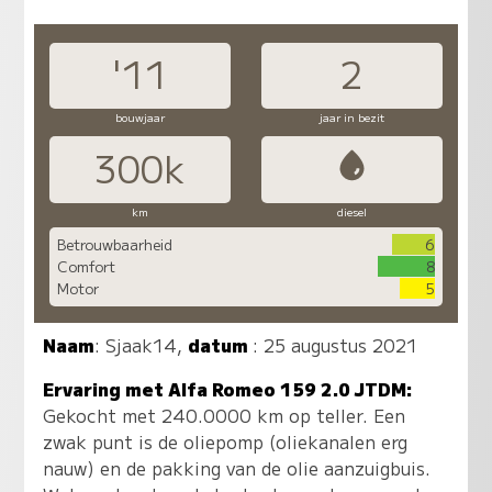
'11
2
bouwjaar
jaar in bezit
300k
km
diesel
Betrouwbaarheid
6
Comfort
8
Motor
5
Naam
:
Sjaak14
,
datum
: 25 augustus 2021
Ervaring met Alfa Romeo 159 2.0 JTDM:
Gekocht met 240.0000 km op teller. Een
zwak punt is de oliepomp (oliekanalen erg
nauw) en de pakking van de olie aanzuigbuis.