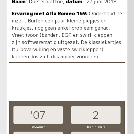
Naam
:
Doeterniettoe
,
datum
: 27 juni 2018
Ervaring met Alfa Romeo 159:
Onderhoud he
mzelf. Buiten een paar kleine piepjes en
kraakjes, nog geen enkel probleem gehad.
Vreet (voor-)banden. EGR en swirl-kleppen
zijn softwarematig uitgezet. De klassiekertjes
(turbovervuiling en vaste swirlkleppen)
kunnen dus zich dus amper voordoen.
'07
2
bouwjaar
jaar in bezit