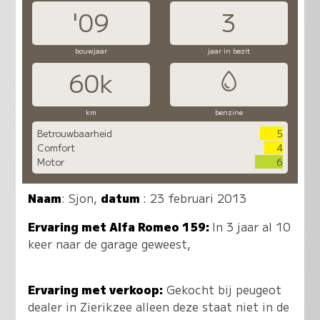
'09
3
bouwjaar
jaar in bezit
60k
km
benzine
Betrouwbaarheid
5
Comfort
4
Motor
6
Naam
:
Sjon
,
datum
: 23 februari 2013
Ervaring met Alfa Romeo 159:
In 3 jaar al 10
keer naar de garage geweest,
Ervaring met verkoop:
Gekocht bij peugeot
dealer in Zierikzee alleen deze staat niet in de