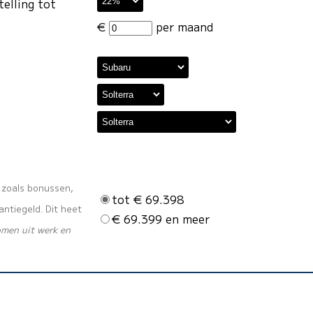
telling tot
€
per maand
s zoals bonussen,
tot € 69.398
ntiegeld. Dit heet
€ 69.399 en meer
omen uit werk en