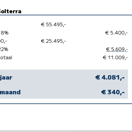
Solterra
€ 55.495,-
 18%
€ 5.400,-
0,-
€ 25.495,-
 22%
€ 5.609,-
totaal
€ 11.009,-
 jaar
€ 4.081,-
r maand
€ 340,-