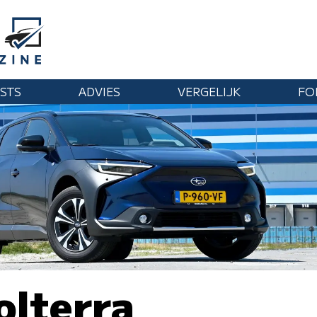
STS
ADVIES
VERGELIJK
FO
olterra