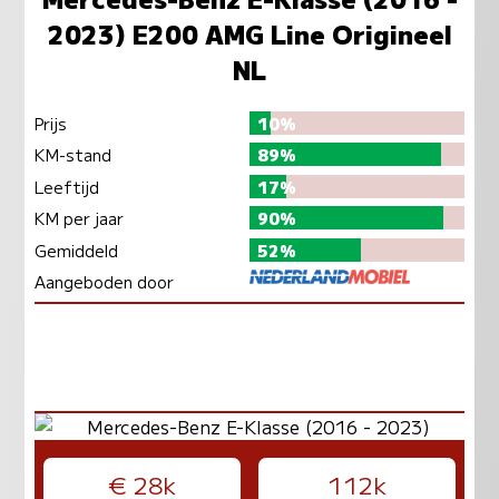
2023) E200 AMG Line Origineel
NL
Prijs
10%
KM-stand
89%
Leeftijd
17%
KM per jaar
90%
Gemiddeld
52%
Aangeboden door
€ 28k
112k