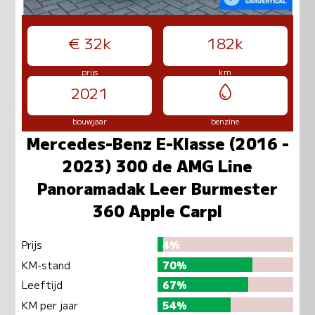
€ 32k
182k
prijs
km
2021
bouwjaar
benzine
Mercedes-Benz E-Klasse (2016 -
2023) 300 de AMG Line
Panoramadak Leer Burmester
360 Apple Carpl
Prijs
4%
KM-stand
70%
Leeftijd
67%
KM per jaar
54%