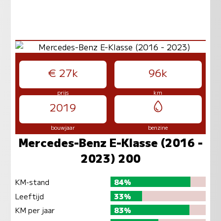
€ 27k
96k
prijs
km
2019
bouwjaar
benzine
Mercedes-Benz E-Klasse (2016 -
2023) 200
KM-stand
84%
Leeftijd
33%
KM per jaar
83%