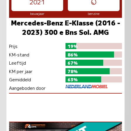
2021
bouwjaar
benzine
Mercedes-Benz E-Klasse (2016 -
2023) 300 e Bns Sol. AMG
Prijs
19%
KM-stand
86%
Leeftijd
67%
KM per jaar
78%
Gemiddeld
63%
Aangeboden door