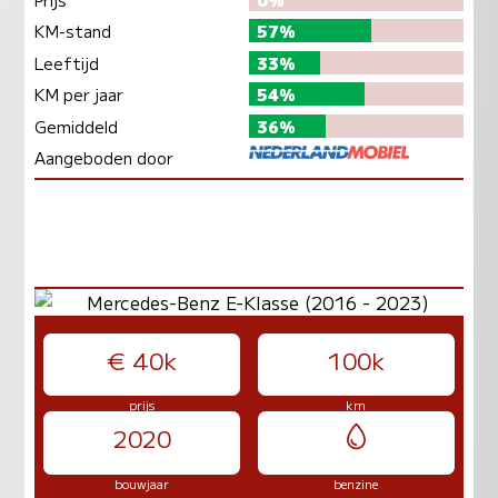
KM-stand
57%
Leeftijd
33%
KM per jaar
54%
Gemiddeld
36%
Aangeboden door
€ 40k
100k
prijs
km
2020
bouwjaar
benzine