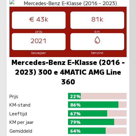
€ 43k
81k
prijs
km
2021
bouwjaar
benzine
Mercedes-Benz E-Klasse (2016 -
2023) 300 e 4MATIC AMG Line
360
Prijs
22%
KM-stand
86%
Leeftijd
67%
KM per jaar
79%
Gemiddeld
64%