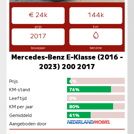
€ 24k
144k
prijs
km
2017
bouwjaar
benzine
Mercedes-Benz E-Klasse (2016 -
2023) 200 2017
Prijs
6%
KM-stand
76%
Leeftijd
0%
KM per jaar
80%
Gemiddeld
41%
Aangeboden door