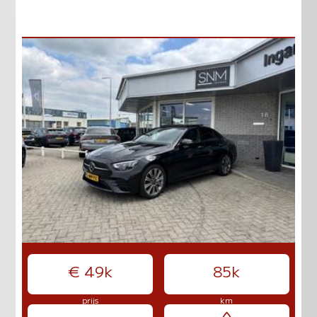
€ 49k
85k
prijs
km