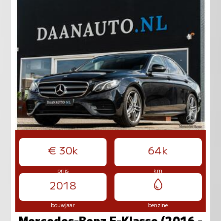
€ 30k
64k
prijs
km
2018
bouwjaar
benzine
Mercedes-Benz E-Klasse (2016 -