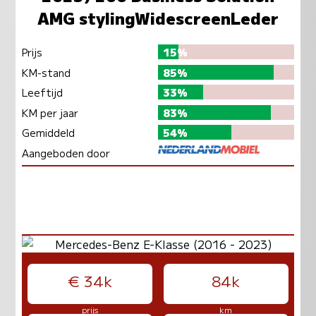
AMG stylingWidescreenLeder
Prijs
15%
KM-stand
85%
Leeftijd
33%
KM per jaar
83%
Gemiddeld
54%
Aangeboden door
€ 34k
84k
prijs
km