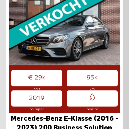
€ 29k
93k
prijs
km
2019
bouwjaar
benzine
Mercedes-Benz E-Klasse (2016 -
2023) 200 Business Solution