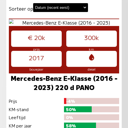
Sorteer op
€ 20k
300k
prijs
km
2017
bouwjaar
diesel
Mercedes-Benz E-Klasse (2016 -
2023) 220 d PANO
Prijs
-4%
KM-stand
50%
Leeftijd
0%
KM per jaar
58%