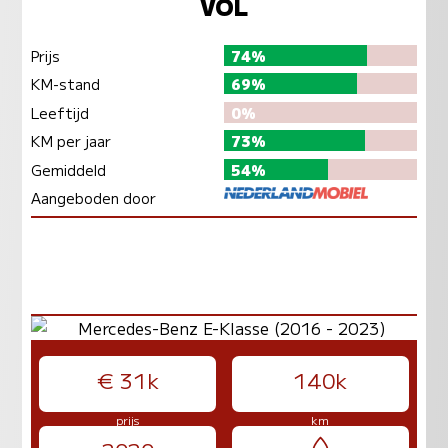
VOL
Prijs
74%
KM-stand
69%
Leeftijd
0%
KM per jaar
73%
Gemiddeld
54%
Aangeboden door
€ 31k
140k
prijs
km