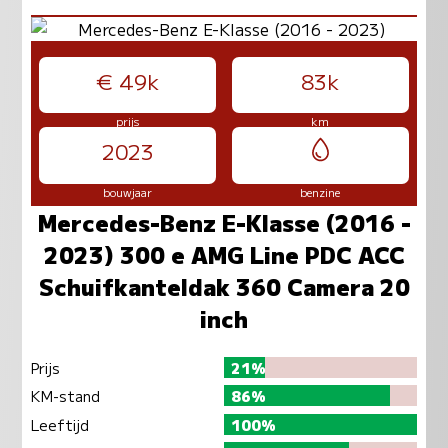
€ 49k
83k
prijs
km
2023
bouwjaar
benzine
Mercedes-Benz E-Klasse (2016 -
2023) 300 e AMG Line PDC ACC
Schuifkanteldak 360 Camera 20
inch
Prijs
21%
KM-stand
86%
Leeftijd
100%